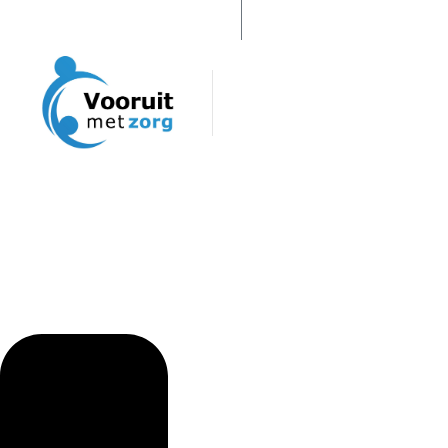
info@vooruitmetzorg.nl
+31644178029
Conta